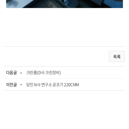
목록
다음글
크린룸(D사 크린장비)
이전글
당진 N사 연구소 공조기 220CMM